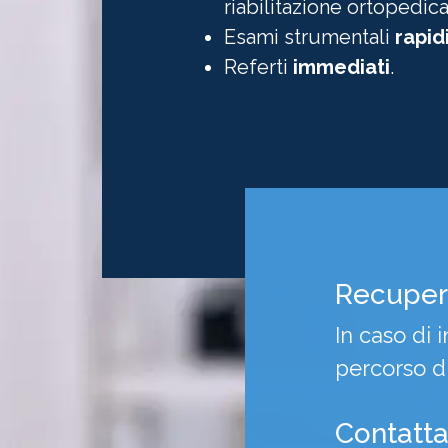
riabilitazione ortopedica
Esami strumentali
rapid
Referti
immediati
.
Recuper
In caso di i
percorso di
Contatt