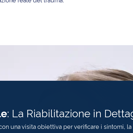
azione reale del trauma.
le
: La Riabilitazione in Detta
on una visita obiettiva per verificare i sintomi, l