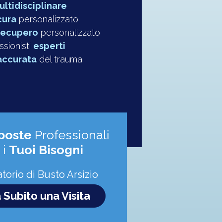
ultidisciplinare
cura
personalizzato
recupero
personalizzato
sionisti
esperti
accurata
del trauma
poste
Professionali
 i
Tuoi Bisogni
torio di Busto Arsizio
 Subito una Visita