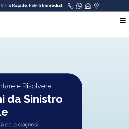
, Visite
Rapide
, Referti
Immediati
tare e Risolvere
i da Sinistro
le
tà
della diagnosi