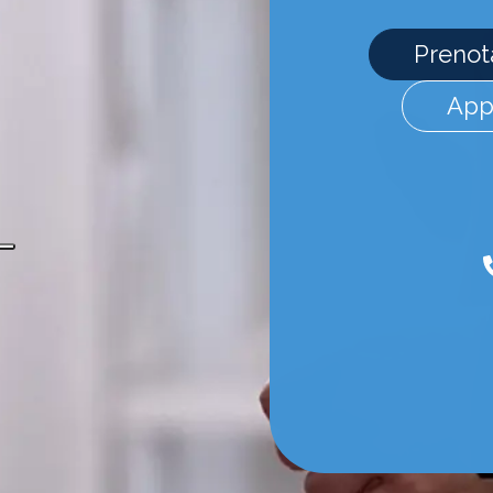
Prenota
App