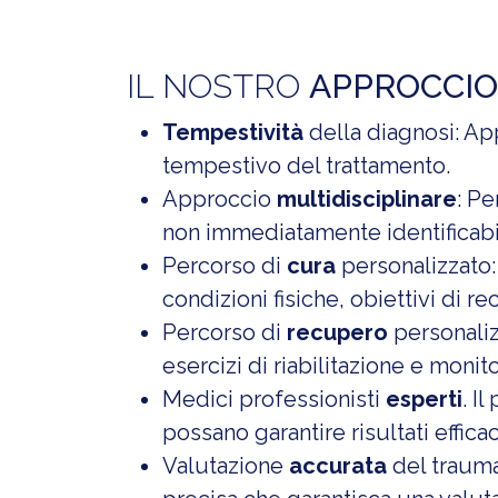
IL NOSTRO
APPROCCIO
Tempestività
della diagnosi: App
tempestivo del trattamento.
Approccio
multidisciplinare
: Pe
non immediatamente identificabil
Percorso di
cura
personalizzato:
condizioni fisiche, obiettivi di re
Percorso di
recupero
personaliz
esercizi di riabilitazione e moni
Medici professionisti
esperti
. I
possano garantire risultati efficac
Valutazione
accurata
del trauma.