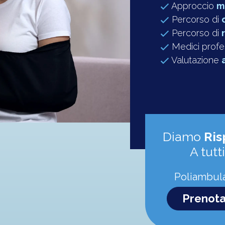
Approccio
m
Percorso di
Percorso di
Medici profes
Valutazione
Diamo
Ris
A tutti
Poliambula
Prenota