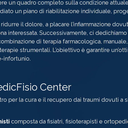
vere un quadro completo sulla condizione attuale
iato un piano di riabilitazione individuale, prog
 ridurre il dolore, a placare l’infiammazione dovuti
zona interessata. Successivamente, ci dedichiam
mbinazione di terapia farmacologica, manuale, e
erapie strumentali. L’obiettivo è garantire un’ott
re-infortunio.
dicFisio Center
o per la cura e il recupero dai traumi dovuti a sin
isti
composta da fisiatri, fisioterapisti e ortopedi