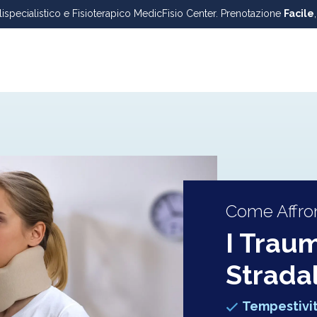
lispecialistico e Fisioterapico MedicFisio Center. Prenotazione
Facile
Come Affron
I Traum
Strada
Tempestivi