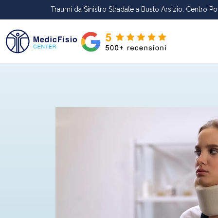
Traumi da Sinistro Stradale a Busto Arsizio. Centro Po