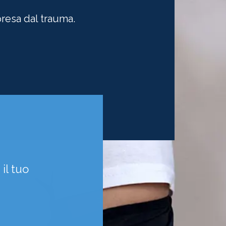
presa dal trauma.
 il tuo