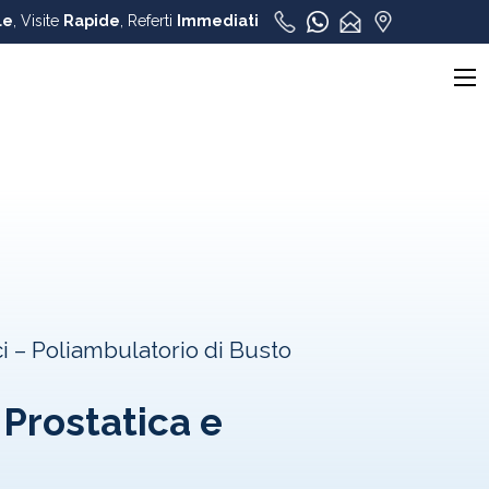
le
, Visite
Rapide
, Referti
Immediati
i – Poliambulatorio di Busto
 Prostatica e