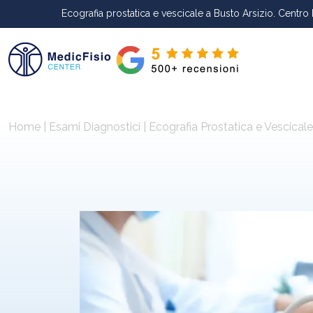
Ecografia prostatica e vescicale a Busto Arsizio. Centro
Home
|
Esami Diagnostici
|
Ecografia Prostatica e Vescicale