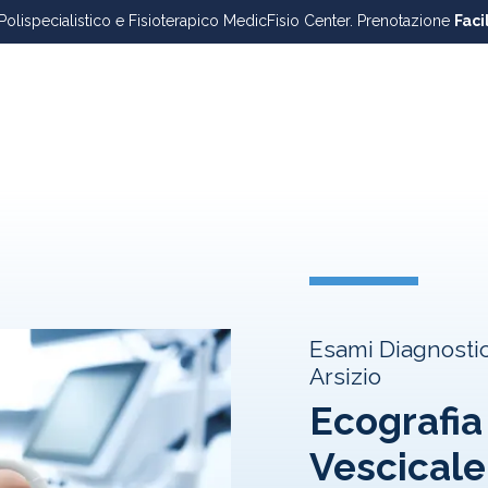
 Polispecialistico e Fisioterapico MedicFisio Center. Prenotazione
Faci
Esami Diagnostic
Arsizio
Ecografia
Vescicale