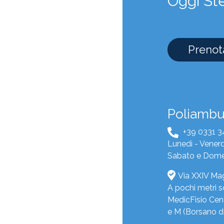
Oggi St
Prenota
Poliambul
+39 0331 
Lunedì - Venerdì
Sabato e Dome
Via XXIV Mag
A pochi metri s
MedicFisio Cent
e M (Borsano di