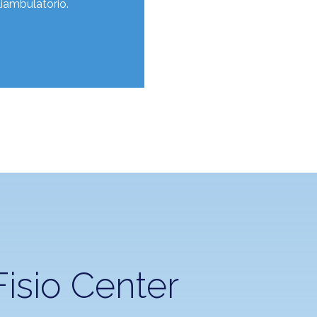
liambulatorio.
isio Center