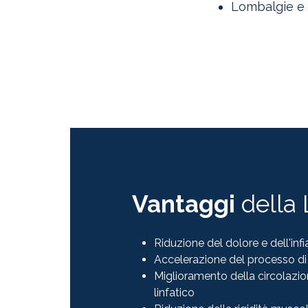
Lombalgie e 
Vantaggi
della 
Riduzione del dolore e dell'i
Accelerazione del processo di 
Miglioramento della circolazio
linfatico