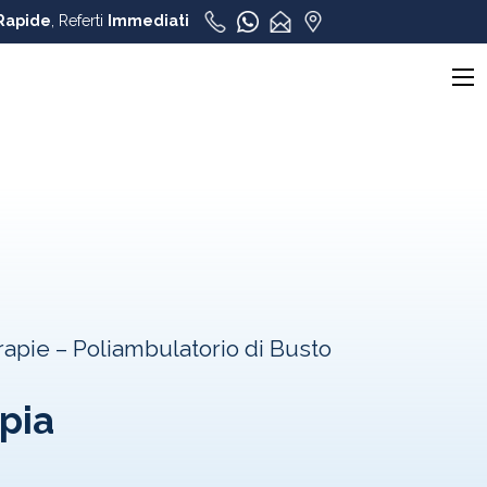
Rapide
, Referti
Immediati
rapie – Poliambulatorio di Busto
pia