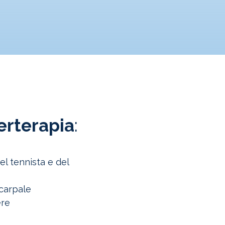
erterapia
:
el tennista e del
carpale
ere