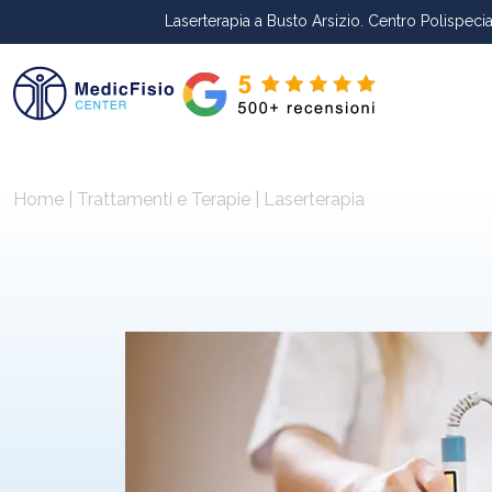
Laserterapia a Busto Arsizio. Centro Polispeci
Home
|
Trattamenti e Terapie
|
Laserterapia