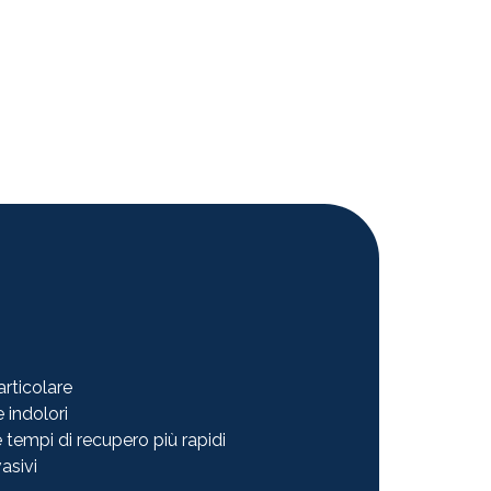
rticolare
 indolori
 e tempi di recupero più rapidi
asivi