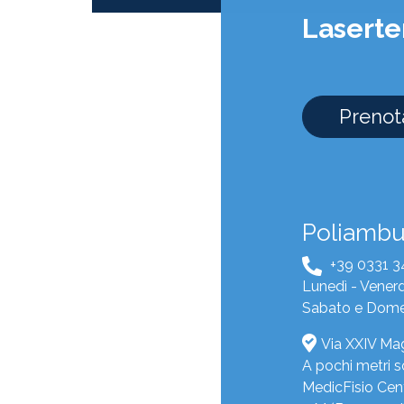
Laserte
Prenota
Poliambul
+39 0331 
Lunedì - Venerdì
Sabato e Dome
Via XXIV Mag
A pochi metri s
MedicFisio Cent