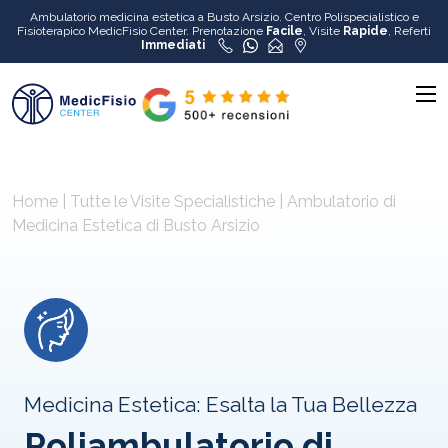
Ambulatorio medicina estetica a Busto Arsizio. Centro Polispecialistico e
Fisioterapico MedicFisio Center. Prenotazione
Facile
, Visite
Rapide
, Referti
Immediati
Home
|
Tutte le Visite Specialistiche
|
Ambulatorio di
Medicina Estetica di Busto Arsizio
Medicina Estetica: Esalta la Tua Bellezza
Poliambulatorio di