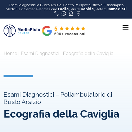
Esami diagnostici a Busto Arsizio. Centro Polispecialistico e Fisioterapico
MedicFisio Center. Prenotazione
Facile
, Visite
Rapide
, Referti
Immediati
Home
|
Esami Diagnostici
|
Ecografia della Caviglia
Esami Diagnostici – Poliambulatorio di
Busto Arsizio
Ecografia della Caviglia