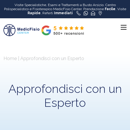
Visite Specialistiche, Esami e Trattamenti a Busto Arsizio. Centro
Polispecialistico e Fisioterapico MedicFisio Center. Prenotazione
Facile
, Visite
Rapide
, Referti
Immediati
Home
|
Approfondisci con un Esperto
Approfondisci con un
Esperto